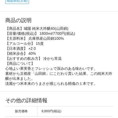
城陽酒造(京都)
商品の説明
【商品名】城陽 純米大吟醸40(山田錦)
【容量/価格(税込)】 1800ml/7700円(税込)
【主原料米】 兵庫県産山田錦100%
【アルコール分】 15度
【日本酒度】 +2.0
【精米歩合】 40%
【おすすめの飲み方】 冷から常温
【商品について】
心地よい果実香とフレッシュで深みのある味わいです。
素材から京都産「山田錦」にこだわり貫いた結果、この純米大吟
醸が出来ました。
淡麗かつ米本来のうまさが感じられる精魂の１本です。
その他の詳細情報
販売価格
8,800円(税込)