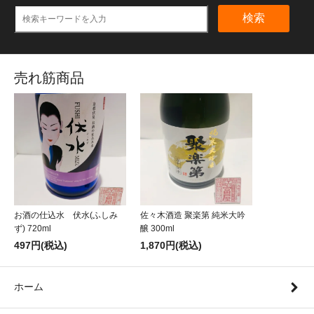
検索
売れ筋商品
お酒の仕込水 伏水(ふしみ
佐々木酒造 聚楽第 純米大吟
ず) 720ml
醸 300ml
497円(税込)
1,870円(税込)
ホーム