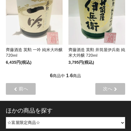
齊藤酒造 英勲 一吟 純米大吟醸
齊藤酒造 英勲 井筒屋伊兵衛 純
720ml
米大吟醸 720ml
6,435円(税込)
3,795円(税込)
6
1
6
商品中
-
商品
前へ
次へ
ほかの商品を探す